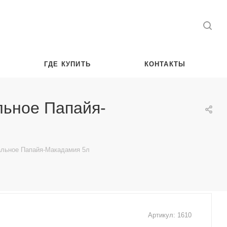
ГДЕ КУПИТЬ
КОНТАКТЫ
льное Папайя-
иальное Папайя-Макадамия 5л
Артикул:
1610