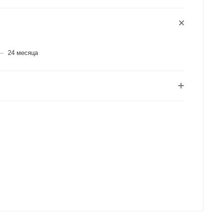
И
—
24 месяца