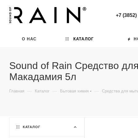
+7 (3852)
О НАС
КАТАЛОГ
Н
Sound of Rain Средство дл
Макадамия 5л
—
—
—
Главная
Каталог
Бытовая химия
Средства для мыт
КАТАЛОГ