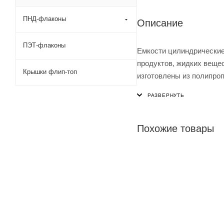
ПНД-флаконы
Описание
ПЭТ-флаконы
Емкости цилиндрические
продуктов, жидких вещес
Крышки флип-топ
изготовлены из полипро
Данные емкости изготов
олигомеров и полностью
В верхней части емкост
вмонтирован дыхательны
Похожие товары