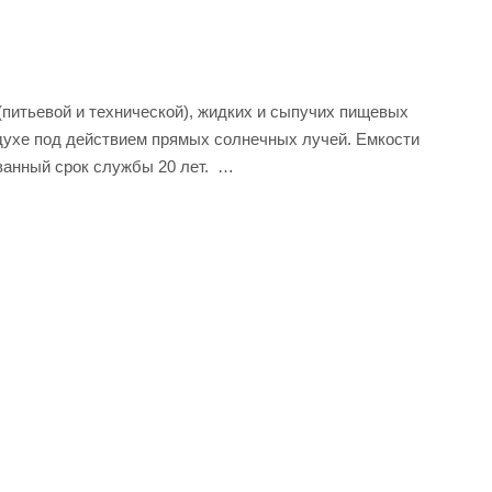
питьевой и технической), жидких и сыпучих пищевых
оздухе под действием прямых солнечных лучей. Емкости
ванный срок службы 20 лет.
ьтрафиолетового излучения на основе борорганических
леновые».
вающейся крышкой. В центральной части крышки
 ёмкости при ее заполнении