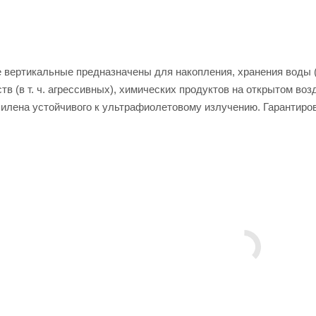
 вертикальные предназначены для накопления, хранения воды (
тв (в т. ч. агрессивных), химических продуктов на открытом в
пилена устойчивого к ультрафиолетовому излучению. Гарантиро
лены по новой технологии с использованием стабилизаторов ул
 соответствуют ТУ 2297-001-73226290-2013 «Емкости полипропи
и расположено инспекционное отверстие (горловина) с завинчи
й клапан, используемый для стабилизации давления в полости