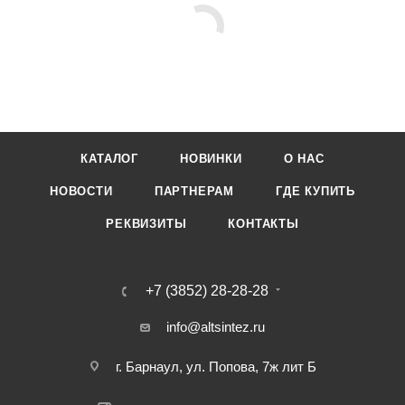
использованием стабилизаторов ультрафиолетового
излучения на основе борорганических олигомеров и
полностью соответствуют ТУ 2297-001-73226290-2013
«Емкости полипропиленовые».
В верхней части емкости расположено инспекционное
отверстие (горловина) с завинчивающейся крышкой. В
центральной части крышки вмонтирован дыхательный
КАТАЛОГ
НОВИНКИ
О НАС
клапан, используемый для стабилизации давления в
полости ёмкости при ее заполнении
НОВОСТИ
ПАРТНЕРАМ
ГДЕ КУПИТЬ
РЕКВИЗИТЫ
КОНТАКТЫ
+7 (3852) 28-28-28
info@altsintez.ru
г. Барнаул, ул. Попова, 7ж лит Б