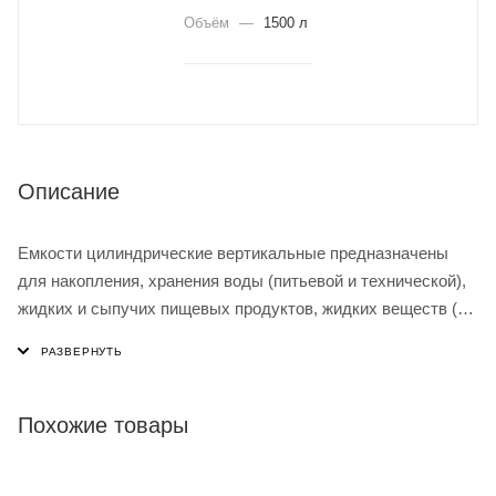
Объём
—
1500 л
Описание
Емкости цилиндрические вертикальные предназначены
для накопления, хранения воды (питьевой и технической),
жидких и сыпучих пищевых продуктов, жидких веществ (в
т. ч. агрессивных), химических продуктов на открытом
воздухе под действием прямых солнечных лучей. Емкости
изготовлены из полипропилена устойчивого к
ультрафиолетовому излучению. Гарантированный срок
Похожие товары
службы 20 лет.
Данные емкости изготовлены по новой технологии с