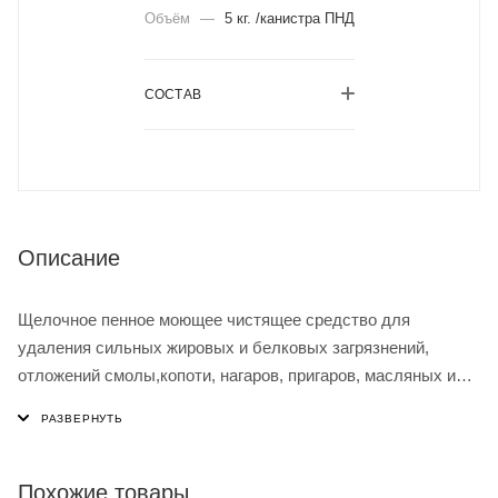
Объём
—
5 кг. /канистра ПНД
СОСТАВ
Описание
Щелочное пенное моющее чистящее средство для
удаления сильных жировых и белковых загрязнений,
отложений смолы,копоти, нагаров, пригаров, масляных и
органических загрязнений с любых щелочестойких
поверхностей. Непригодно для обработки поверхностей из
алюминия и других цветных металлов. Используется для
очистки от нагара,копоти и удаления сажи с
Похожие товары