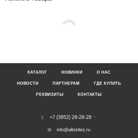
сильнозагрязненного оборудования: коптильных камер,
термокамер, дымогенераторов; котлов для варки; пекарных
форм, очистки жарочных шкафов; молочных резервуаров,
варочных аппаратов, танков;фритюрниц, грилей; для мойки
полов вцехах.
КАТАЛОГ
НОВИНКИ
О НАС
НОВОСТИ
ПАРТНЕРАМ
ГДЕ КУПИТЬ
РЕКВИЗИТЫ
КОНТАКТЫ
+7 (3852) 28-28-28
info@altsintez.ru