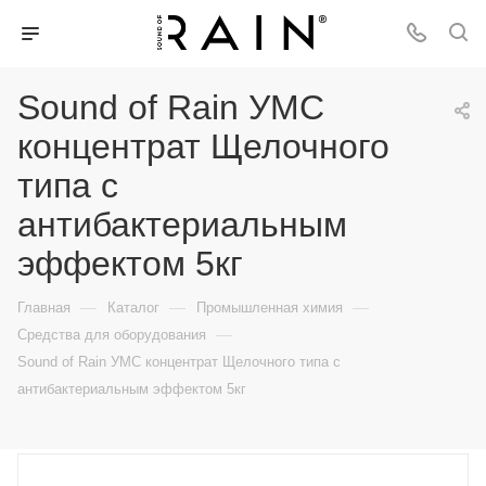
Sound of Rain УМС
концентрат Щелочного
типа c
антибактериальным
эффектом 5кг
—
—
—
Главная
Каталог
Промышленная химия
—
Средства для оборудования
Sound of Rain УМС концентрат Щелочного типа c
антибактериальным эффектом 5кг