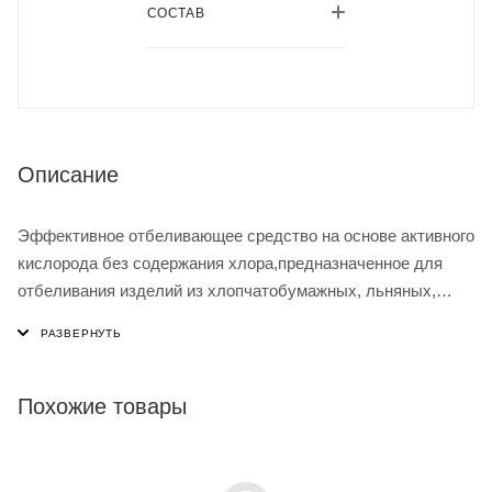
СОСТАВ
Описание
Эффективное отбеливающее средство на основе активного
кислорода без содержания хлора,предназначенное для
отбеливания изделий из хлопчатобумажных, льняных,
синтетических и смесовых тканей при высоких
температурах стирки и кипячении. Совместим со всеми
видами стирального порошка. Удаляет сложные, трудно
выводимые пятна, нейтрализует неприятные запахи.
Похожие товары
Содержит добавки, предохраняющие ткань от разрушения.
Подходит для всех видов тканей, кроме шелка.