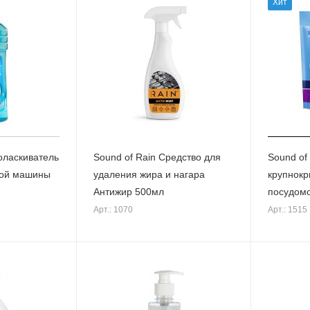
Хит
оласкиватель
Sound of Rain Средство для
Sound of
ной машины
удаления жира и нагара
крупнокр
Антижир 500мл
посудом
Арт.: 1070
Арт.: 1515