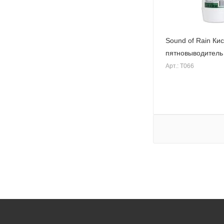
Sound of Rain К
пятновыводитель
Арт.: Т066