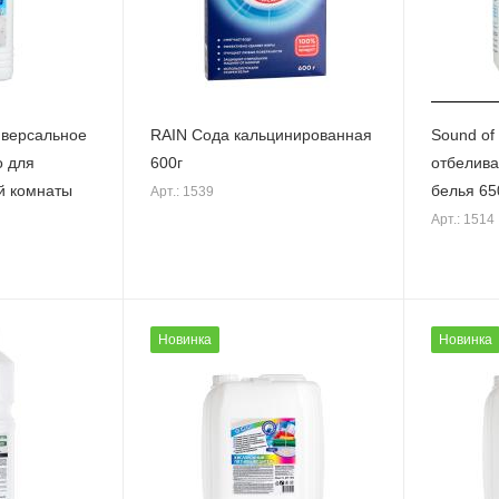
иверсальное
RAIN Сода кальцинированная
Sound of
 для
600г
отбелива
й комнаты
белья 65
Арт.: 1539
Арт.: 1514
Новинка
Новинка