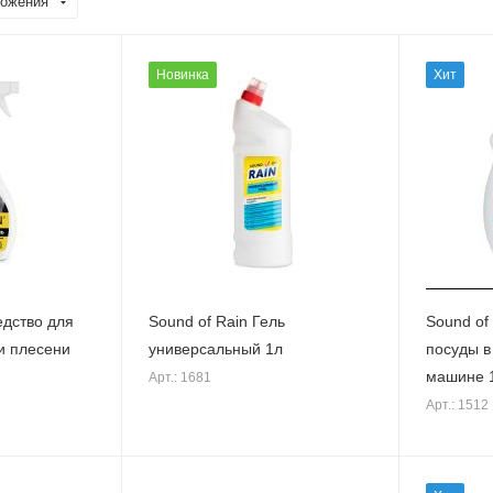
ожения
Новинка
Хит
едство для
Sound of Rain Гель
Sound of
и плесени
универсальный 1л
посуды в
машине 
Арт.: 1681
Арт.: 1512