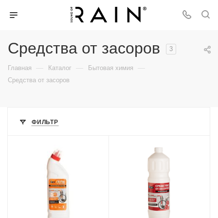
Средства от засоров
3
—
—
—
Главная
Каталог
Бытовая химия
Средства от засоров
ФИЛЬТР