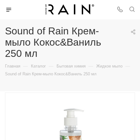
Sound of Rain Крем-
мыло Кокос&Ваниль
250 мл
—
—
—
—
Главная
Каталог
Бытовая химия
Жидкое мыло
Sound of Rain Крем-мыло Кокос&Ваниль 250 мл