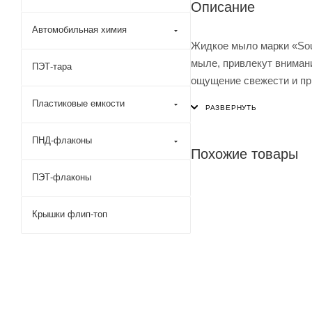
Описание
Автомобильная химия
Жидкое мыло марки «Sou
мыле, привлекут вниман
ПЭТ-тара
ощущение свежести и пр
нейтральным уровнем pH
Пластиковые емкости
вы не встретите в други
ПНД-флаконы
Похожие товары
ПЭТ-флаконы
Крышки флип-топ