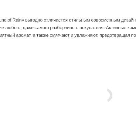
nd of Rain» выгодно отличается стильным современным дизай
ие любого, даже самого разборчивого покупателя. Активные ком
иятный аромат, а также смягчают и увлажняют, предотвращая п
 и имеет антибактериальный эффект. Мы используем только э
х средствах. Попробовав наше мыло один раз, вы по достоинству