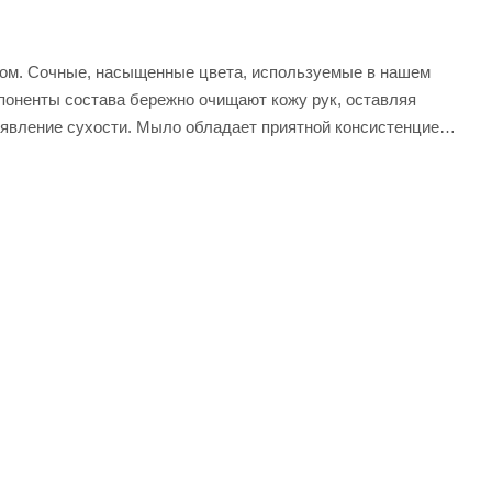
ном. Сочные, насыщенные цвета, используемые в нашем
поненты состава бережно очищают кожу рук, оставляя
оявление сухости. Мыло обладает приятной консистенцией,
ксклюзивные отдушки европейских парфюмеров, которые
 оцените его качества.