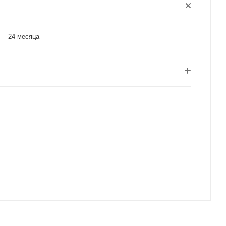
И
—
24 месяца